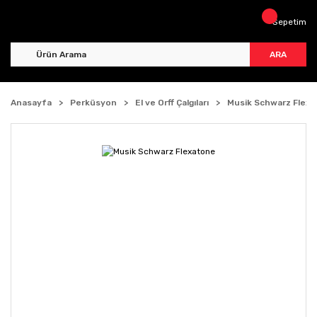
Sepetim
ARA
Anasayfa
Perküsyon
El ve Orff Çalgıları
Musik Schwarz Flex