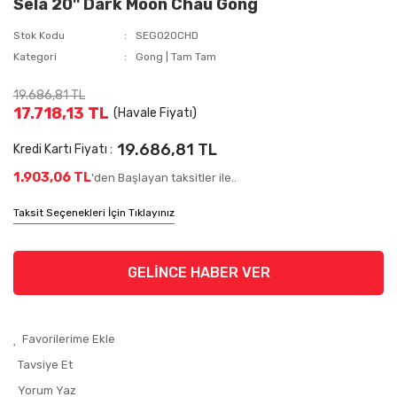
Sela 20'' Dark Moon Chau Gong
Stok Kodu
SEGO20CHD
Kategori
Gong | Tam Tam
19.686,81 TL
17.718,13 TL
(Havale Fiyatı)
19.686,81 TL
Kredi Kartı Fiyatı :
1.903,06 TL
'den Başlayan taksitler ile..
Taksit Seçenekleri İçin Tıklayınız
GELİNCE HABER VER
Tavsiye Et
Yorum Yaz