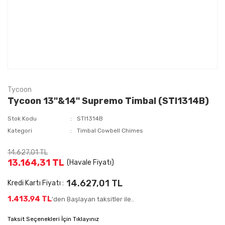
Tycoon
Tycoon 13''&14'' Supremo Timbal (STI1314B)
Stok Kodu
STI1314B
Kategori
Timbal Cowbell Chimes
14.627,01 TL
13.164,31 TL
(Havale Fiyatı)
14.627,01 TL
Kredi Kartı Fiyatı :
1.413,94 TL
'den Başlayan taksitler ile..
Taksit Seçenekleri İçin Tıklayınız