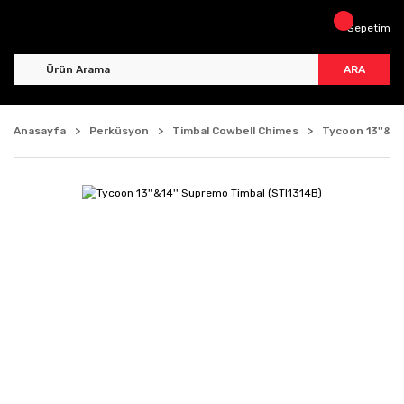
Sepetim
ARA
Anasayfa
Perküsyon
Timbal Cowbell Chimes
Tycoon 13''&14