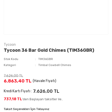
Tycoon
Tycoon 36 Bar Gold Chimes (TIM36GBR)
Stok Kodu
TIM36GBR
Kategori
Timbal Cowbell Chimes
7.626,00 TL
6.863,40 TL
(Havale Fiyatı)
7.626,00 TL
Kredi Kartı Fiyatı :
737,18 TL
'den Başlayan taksitler ile..
Taksit Seçenekleri İçin Tıklayınız