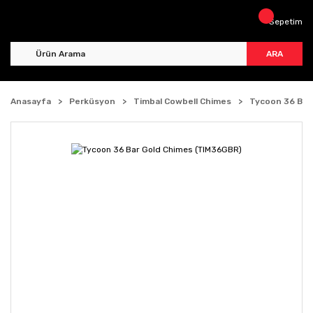
Sepetim
ARA
Anasayfa
Perküsyon
Timbal Cowbell Chimes
Tycoon 36 Bar