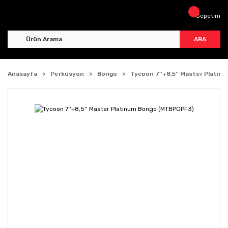
Sepetim
ARA
Anasayfa
Perküsyon
Bongo
Tycoon 7''+8,5'' Master Plati