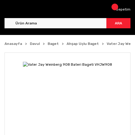
Sepetim
ARA
Anasayfa
Davul
Baget
Ahşap Uçlu Baget
Vater Jay Wein