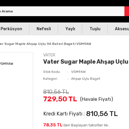
Perküsyon
Nefesli
Yaylı
Tuşlu
Akses
er Sugar Maple Ahşap Uçlu 9A Bateri Bageti VSM9AW
VATER
Vater Sugar Maple Ahşap Uçlu
Stok Kodu
VSM9AW
Kategori
Ahşap Uçlu Baget
810,56 TL
729,50 TL
(Havale Fiyatı)
810,56 TL
Kredi Kartı Fiyatı :
78,35 TL
'den Başlayan taksitler ile..