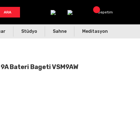
ARA
Sepetim
uar
Stüdyo
Sahne
Meditasyon
 9A Bateri Bageti VSM9AW