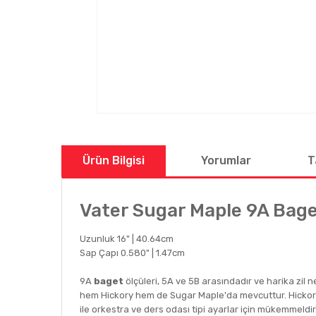
Ürün Bilgisi
Yorumlar
T
Vater Sugar Maple 9A Ba
Uzunluk 16" | 40.64cm
Sap Çapı 0.580" | 1.47cm
9A
baget
ölçüleri, 5A ve 5B arasındadır ve harika zil ne
hem Hickory hem de Sugar Maple'da mevcuttur. Hickory v
ile orkestra ve ders odası tipi ayarlar için mükemmeldir