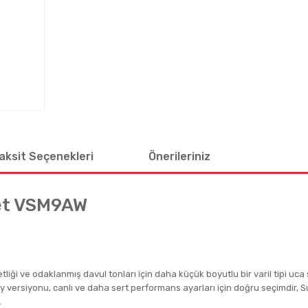
aksit Seçenekleri
Önerileriniz
get VSM9AW
tliği ve odaklanmış davul tonları için daha küçük boyutlu bir varil tipi uca s
ersiyonu, canlı ve daha sert performans ayarları için doğru seçimdir, Su
.