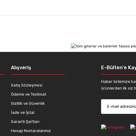
 diğer konularda yetersiz gördüğünüz noktaları öneri formunu kullanarak tar
Bu ürüne ilk yorumu siz yapın!
Yorum Yaz
Alışveriş
E-Bülten'e Kay
Haber listemize ka
Satış Sözleşmesi
ürünlerden ilk siz h
Ödeme ve Teslimat
Gizlilik ve Güvenlik
Gönder
İade ve İptal
Garanti Şartları
Hesap Numaralarımız