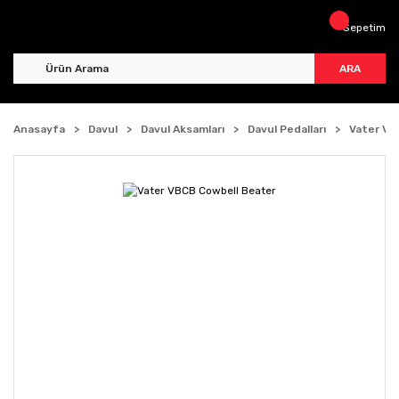
Sepetim
ARA
Anasayfa
Davul
Davul Aksamları
Davul Pedalları
Vater VB