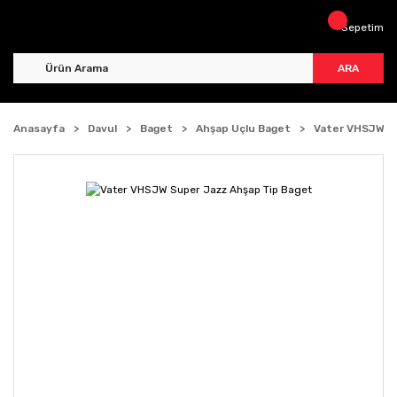
Sepetim
ARA
Anasayfa
Davul
Baget
Ahşap Uçlu Baget
Vater VHSJW Su