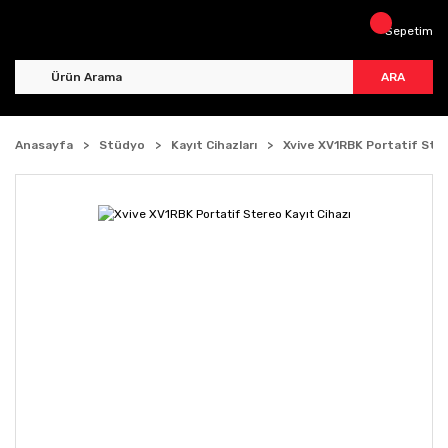
Sepetim
ARA
Anasayfa
Stüdyo
Kayıt Cihazları
Xvive XV1RBK Portatif Ster