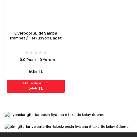
Liverpool SBRM Samba
Trampet / Perküsyon Bageti
0.0 Puan - 0 Yorum
605 TL
%10 Havale İndirimi
544 TL