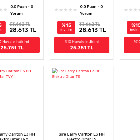
0.0 Puan - 0
0.0 Puan - 0
Yorum
Yorum
33.662 TL
33.662 TL
5
%15
%1
28.613 TL
28.613 TL
im
indirim
indir
0 Havale İndirimi
%10 Havale İndirimi
%10
25.751 TL
25.751 TL
Larry Carlton L3 HH
Sire Larry Carlton L3 HH
ektro Gitar TVY
Elektro Gitar TS