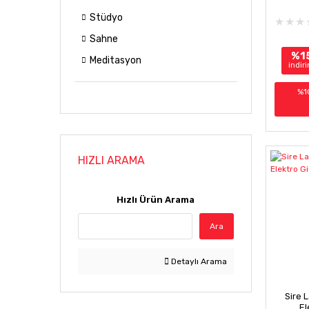
Stüdyo
Sahne
%1
Meditasyon
indir
%1
HIZLI ARAMA
Hızlı Ürün Arama
Ara
Detaylı Arama
Sire 
El