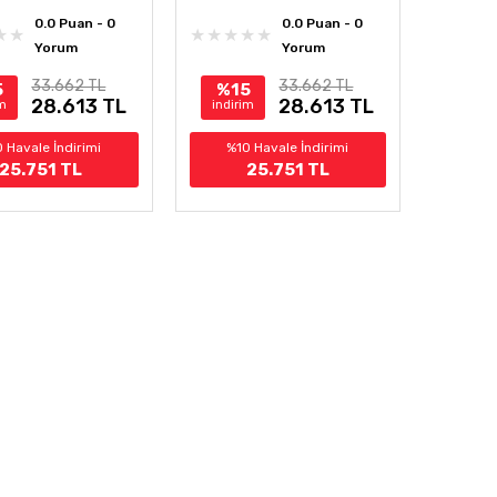
0.0 Puan - 0
0.0 Puan - 0
Yorum
Yorum
33.662 TL
33.662 TL
5
%15
28.613 TL
28.613 TL
im
indirim
 Havale İndirimi
%10 Havale İndirimi
25.751 TL
25.751 TL