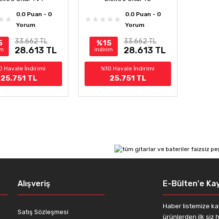
0.0 Puan - 0
0.0 Puan - 0
Yorum
Yorum
33.662 TL
33.662 TL
5
%15
28.613 TL
28.613 TL
im
indirim
0 Havale İndirimi
%10 Havale İndirimi
25.751 TL
25.751 TL
Alışveriş
E-Bülten'e Kay
Haber listemize ka
Satış Sözleşmesi
ürünlerden ilk siz h