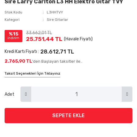
Sire Larry Carlton L3 HH Elektro Gitar TVY
Stok Kodu
L3HHTVY
Kategori
Sire Gitarlar
33.662,01 TL
%15
25.751,44 TL
indirim
(Havale Fiyatı)
28.612,71 TL
Kredi Kartı Fiyatı :
2.765,90 TL
'den Başlayan taksitler ile..
Taksit Seçenekleri İçin Tıklayınız
Adet
SEPETE EKLE