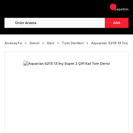
Sepetim
ARA
Anasayfa
Davul
Deri
Tom Derileri
Aquarian S213 13 İnç S