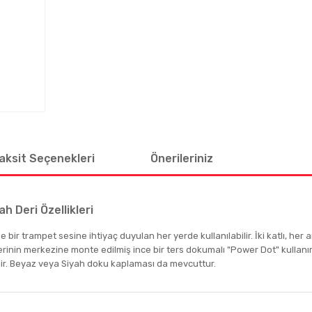
aksit Seçenekleri
Önerileriniz
h Deri Özellikleri
le bir trampet sesine ihtiyaç duyulan her yerde kullanılabilir. İki katlı, her
 derinin merkezine monte edilmiş ince bir ters dokumalı "Power Dot" kullan
idir. Beyaz veya Siyah doku kaplaması da mevcuttur.
 diğer konularda yetersiz gördüğünüz noktaları öneri formunu kullanarak tar
Bu ürüne ilk yorumu siz yapın!