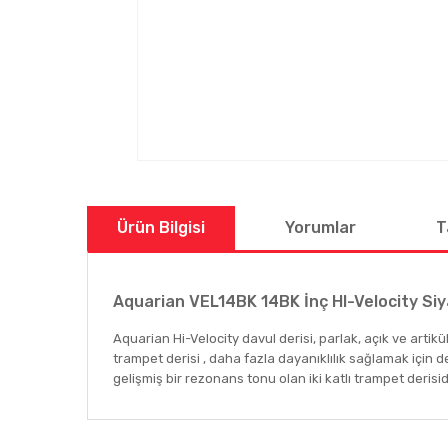
Ürün Bilgisi
Yorumlar
T
Aquarian VEL14BK 14BK İnç HI-Velocity Siya
Aquarian Hi-Velocity davul derisi, parlak, açık ve artikü
trampet derisi , daha fazla dayanıklılık sağlamak için
gelişmiş bir rezonans tonu olan iki katlı trampet deris
Bu ürünün fiyat bilgisi, resim, ürün açıklamalarında ve
Görüş ve önerileriniz için teşekkür ederiz.