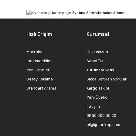
Ürün resmi kalitesiz, bozuk veya görüntülenemiyor.
Ürün açıklamasında eksik bilgiler bulunuyor.
Ürün bilgilerinde hatalar bulunuyor.
Hızlı Erişim
Kurumsal
Ürün fiyatı diğer sitelerden daha pahalı.
Bu ürüne benzer farklı alternatifler olmalı.
Markalar
Hakkımızda
İndirimdekiler
Sanal Tur
Yeni Ürünler
Kurumsal Satış
Detaylı Arama
Sıkça Sorulan Sorular
Standart Arama
Kargo Takibi
Yeni Üyelik
İletişim
0850 305 30 20
bilgi@senkop.com.tr