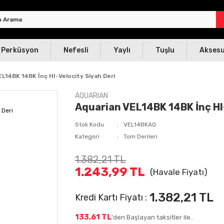
Perküsyon
Nefesli
Yaylı
Tuşlu
Akses
L14BK 14BK İnç HI-Velocity Siyah Deri
AQUARIAN
Aquarian VEL14BK 14BK İnç HI-
Stok Kodu
VEL14BKAQ
Kategori
Tom Derileri
1.382,21 TL
1.243,99 TL
(Havale Fiyatı)
1.382,21 TL
Kredi Kartı Fiyatı :
133,61 TL
'den Başlayan taksitler ile..