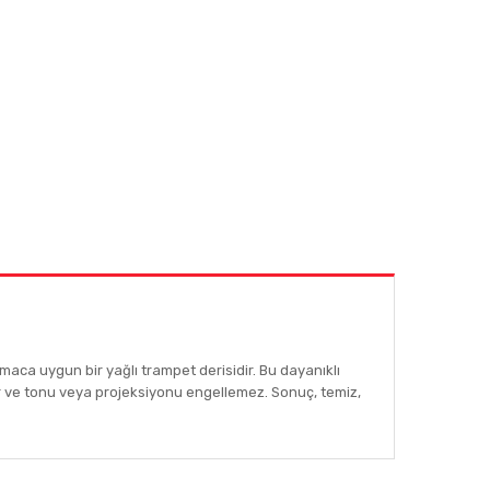
 amaca uygun bir yağlı trampet derisidir. Bu dayanıklı
ır ve tonu veya projeksiyonu engellemez. Sonuç, temiz,
afımıza iletebilirsiniz.