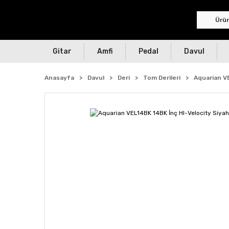
Gitar
Amfi
Pedal
Davul
Anasayfa
Davul
Deri
Tom Derileri
Aquarian VE