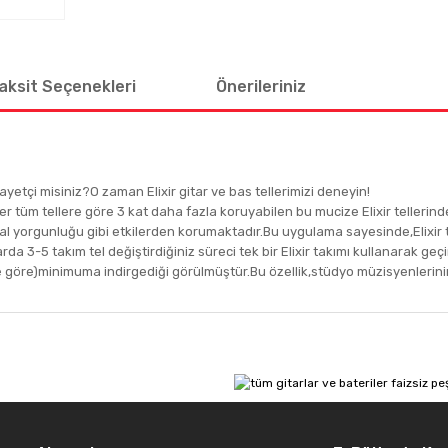
aksit Seçenekleri
Önerileriniz
kayetçi misiniz?O zaman Elixir gitar ve bas tellerimizi deneyin!
ğer tüm tellere göre 3 kat daha fazla koruyabilen bu mucize Elixir tellerind
l yorgunluğu gibi etkilerden korumaktadır.Bu uygulama sayesinde,Elixir t
3-5 takım tel değiştirdiğiniz süreci tek bir Elixir takımı kullanarak geçireb
re göre)minimuma indirgediği görülmüştür.Bu özellik,stüdyo müzisyenlerinin,E
 diğer konularda yetersiz gördüğünüz noktaları öneri formunu kullanarak tar
Bu ürüne ilk yorumu siz yapın!
Yorum Yaz