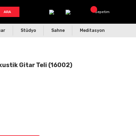
ARA
Sepetim
uar
Stüdyo
Sahne
Meditasyon
ustik Gitar Teli (16002)