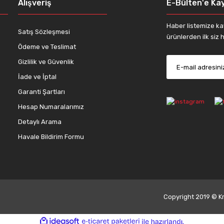
Alışveriş
E-Bülten'e Kay
Haber listemize ka
Satış Sözleşmesi
ürünlerden ilk siz h
Ödeme ve Teslimat
Gizlilik ve Güvenlik
İade ve İptal
Gönder
Garanti Şartları
Hesap Numaralarımız
Detaylı Arama
Havale Bildirim Formu
Copyright 2019 © Kre
ile
ideasoft
e-