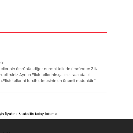
eki
ellerinin ömrünün,diğer normal tellerin ömründen 3 ila
ilirsiniz.Ayrıca Elixir tellerinin,çalım sırasında el
lixir tellerini tercih etmesinin en önemli nedenidir.’’
afımıza iletebilirsiniz.