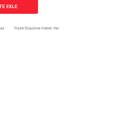
TE EKLE
Yaz
Fiyatı Düşünce Haber Ver