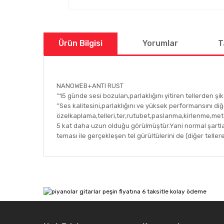
Ürün Bilgisi
Yorumlar
T
NANOWEB+ANTI RUST
’’15 günde sesi bozulan,parlaklığını yitiren tellerden şi
’’Ses kalitesini,parlaklığını ve yüksek performansını di
özelkaplama,telleri,ter,rutubet,paslanma,kirlenme,meta
5 kat daha uzun olduğu görülmüştür.Yani normal şartlarda 
teması ile gerçekleşen tel gürültülerini de (diğer telle
Bu ürünün fiyat bilgisi, resim, ürün açıklamalarında ve
Görüş ve önerileriniz için teşekkür ederiz.
Ürün resmi kalitesiz, bozuk veya görüntülenemiyor.
Ürün açıklamasında eksik bilgiler bulunuyor.
Ürün bilgilerinde hatalar bulunuyor.