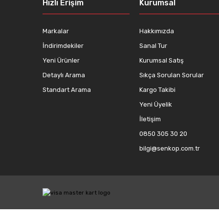
Hızlı Erişim
Kurumsal
Ürün fiyatı diğer sitelerden daha pahalı.
Bu ürüne benzer farklı alternatifler olmalı.
Markalar
Hakkımızda
İndirimdekiler
Sanal Tur
Yeni Ürünler
Kurumsal Satış
Detaylı Arama
Sıkça Sorulan Sorular
Standart Arama
Kargo Takibi
Yeni Üyelik
İletişim
0850 305 30 20
bilgi@senkop.com.tr