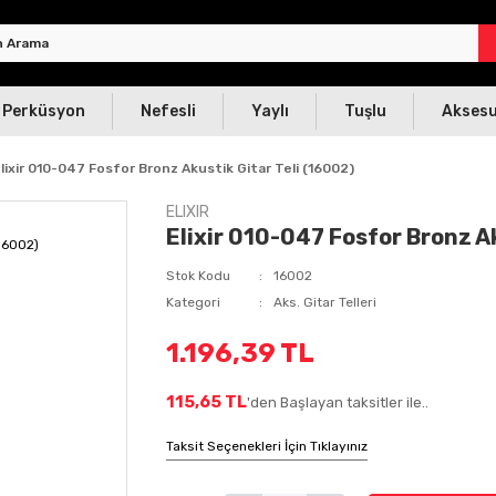
Perküsyon
Nefesli
Yaylı
Tuşlu
Akses
lixir 010-047 Fosfor Bronz Akustik Gitar Teli (16002)
ELIXIR
Elixir 010-047 Fosfor Bronz Ak
Stok Kodu
16002
Kategori
Aks. Gitar Telleri
1.196,39 TL
115,65 TL
'den Başlayan taksitler ile..
Taksit Seçenekleri İçin Tıklayınız