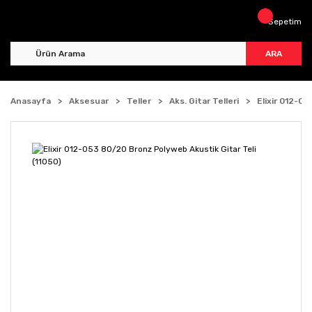
Sepetim
ARA
Anasayfa
Aksesuar
Teller
Aks. Gitar Telleri
Elixir 012-0