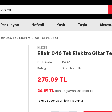
Perküsyon
Nefesli
Yaylı
Tuşlu
Akses
lixir 046 Tek Elektro Gitar Teli (15246)
ELIXIR
Elixir 046 Tek Elektro Gitar Te
Stok Kodu
15246
Kategori
Gitar Tek Telleri
275,09 TL
26,59 TL
'den Başlayan taksitler ile..
Taksit Seçenekleri İçin Tıklayınız