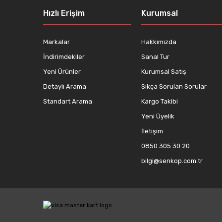
Hızlı Erişim
Kurumsal
Ürün fiyatı diğer sitelerden daha pahalı.
Bu ürüne benzer farklı alternatifler olmalı.
Markalar
Hakkımızda
İndirimdekiler
Sanal Tur
Yeni Ürünler
Kurumsal Satış
Detaylı Arama
Sıkça Sorulan Sorular
Standart Arama
Kargo Takibi
Yeni Üyelik
İletişim
0850 305 30 20
bilgi@senkop.com.tr