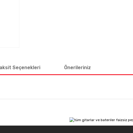
aksit Seçenekleri
Önerileriniz
 diğer konularda yetersiz gördüğünüz noktaları öneri formunu kullanarak tar
Bu ürüne ilk yorumu siz yapın!
Yorum Yaz