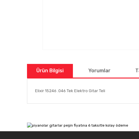
Ürün Bilgisi
Yorumlar
T
Elixir 15246 .046 Tek Elektro Gitar Teli
Bu ürünün fiyat bilgisi, resim, ürün açıklamalarında ve
Görüş ve önerileriniz için teşekkür ederiz.
Ürün resmi kalitesiz, bozuk veya görüntülenemiyor.
Ürün açıklamasında eksik bilgiler bulunuyor.
Ürün bilgilerinde hatalar bulunuyor.