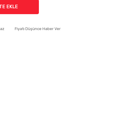
TE EKLE
Yaz
Fiyatı Düşünce Haber Ver