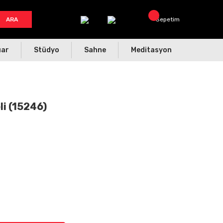
ARA
Sepetim
uar
Stüdyo
Sahne
Meditasyon
li (15246)