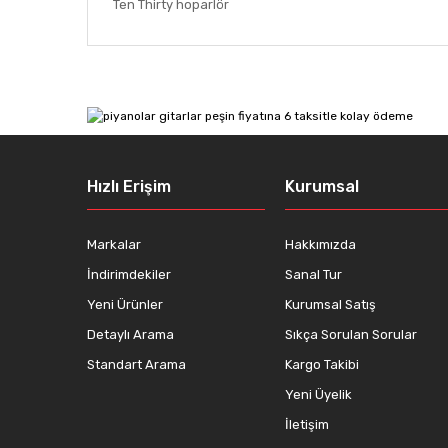
Ten Thirty hoparlör
Bu ürünün fiyat bilgisi, resim, ürün açıklamalarında ve
Görüş ve önerileriniz için teşekkür ederiz.
Ürün resmi kalitesiz, bozuk veya görüntülenemiyor.
Ürün açıklamasında eksik bilgiler bulunuyor.
Ürün bilgilerinde hatalar bulunuyor.
Hızlı Erişim
Kurumsal
Ürün fiyatı diğer sitelerden daha pahalı.
Bu ürüne benzer farklı alternatifler olmalı.
Markalar
Hakkımızda
İndirimdekiler
Sanal Tur
Yeni Ürünler
Kurumsal Satış
Detaylı Arama
Sıkça Sorulan Sorular
Standart Arama
Kargo Takibi
Yeni Üyelik
İletişim