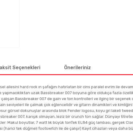
aksit Seçenekleri
Önerileriniz
hsel ailesini hard rock ın şafağını hatırlatan bir cins paralel evrim ile de
ü ve yapmacıklıktan uzak Bassbreaker 007 boyuna göre oldukça fazla özellik 
çalışan Bassbreaker 007 de gain ve ton kontrolleri ve ilginç bir seçenek 
 seviyeleri ile çalmak çok eğlencelidir ve gitarın dinamikleri ve kimliğini a
esur görsel dokunuşlar arasında blok Fender logosu, koyu gri lakeli twee
assbreaker 007, karışık olmayan, leziz bir crunch ton sağlar. Dünyayı titre
ellikler: Makul boyutlar, 7 watt lık büyük tonTek EL84 güç lambası, gerçek 
harici tek düğmeli footswitch ile de çalışır) Kayıt cihazları veya daha büyü