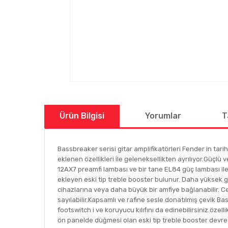
Ürün Bilgisi
Yorumlar
T
Bassbreaker serisi gitar amplifikatörleri Fender in tari
eklenen özellikleri ile geleneksellikten ayrılıyor.Güçl
12AX7 preamfi lambası ve bir tane EL84 güç lambası ile 
ekleyen eski tip treble booster bulunur. Daha yüksek gain
cihazlarına veya daha büyük bir amfiye bağlanabilir. C
sayılabilir.Kapsamlı ve rafine sesle donatılmış çevik B
footswitch i ve koruyucu kılıfını da edinebilirsiniz.öz
ön panelde düğmesi olan eski tip treble booster devresi (