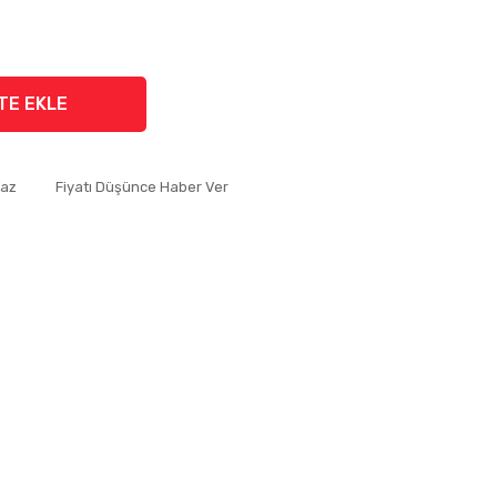
TE EKLE
Yaz
Fiyatı Düşünce Haber Ver