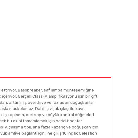
vam ettiriyor. Bassbreaker, saf lamba muhteşemliğine
içeriyor. Gerçek Class-A amplifikasyonu için bir çift
olan, arttırılmış overdrive ve fazladan doğuşkanlar
sla maskelemez. Dahili çivi jak çıkışı ile kayıt
d dış kaplama, deri sap ve büyük kontrol düğmeleri
tecek bu ekibi tamamlamak için harici booster
Class-A çalışma tipiDaha fazla kazanç ve doğuşkan için
k amfiye bağlantı için line çıkışı10 inç lik Celestion