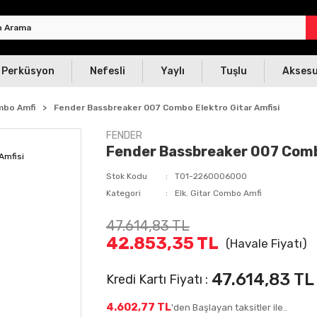
Perküsyon
Nefesli
Yaylı
Tuşlu
Akses
ombo Amfi
Fender Bassbreaker 007 Combo Elektro Gitar Amfisi
FENDER
Fender Bassbreaker 007 Combo
Stok Kodu
T01-2260006000
Kategori
Elk. Gitar Combo Amfi
47.614,83 TL
42.853,35 TL
(Havale Fiyatı)
47.614,83 TL
Kredi Kartı Fiyatı :
4.602,77 TL
'den Başlayan taksitler ile..