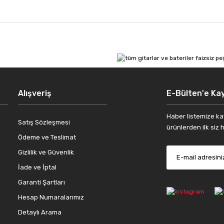
 diğer konularda yetersiz gördüğünüz noktaları öneri formunu kullanarak tar
Bu ürüne ilk yorumu siz yapın!
Yorum Yaz
Alışveriş
E-Bülten'e Kay
Haber listemize ka
Satış Sözleşmesi
ürünlerden ilk siz h
Ödeme ve Teslimat
Gizlilik ve Güvenlik
İade ve İptal
Gönder
Garanti Şartları
Hesap Numaralarımız
Detaylı Arama