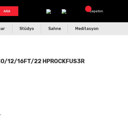
ARA
Sepetim
uar
Stüdyo
Sahne
Meditasyon
/10/12/16FT/22 HPROCKFUS3R
L