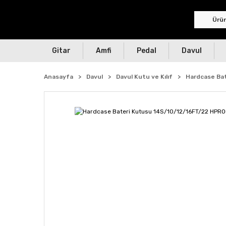
Gitar
Amfi
Pedal
Davul
Anasayfa
Davul
Davul Kutu ve Kılıf
Hardcase Ba