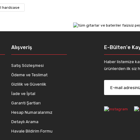
l hardcase
Yorum Yaz
Alışveriş
E-Bülten'e Kay
Haber listemize ka
Satış Sözleşmesi
ürünlerden ilk siz h
Ödeme ve Teslimat
Gizlilik ve Güvenlik
Gönder
İade ve İptal
Garanti Şartları
Hesap Numaralarımız
Detaylı Arama
Havale Bildirim Formu