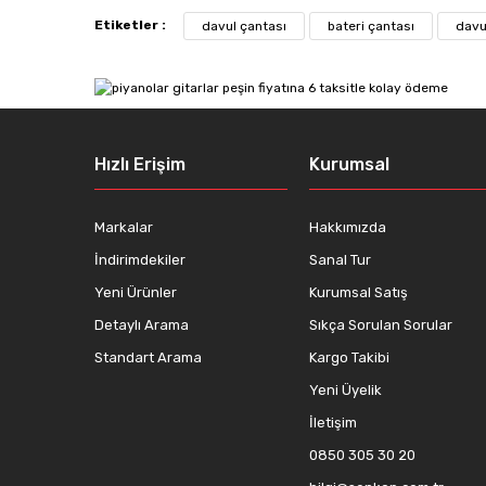
Etiketler :
davul çantası
bateri çantası
davu
Ürün resmi kalitesiz, bozuk veya görüntülenemiyor.
Ürün açıklamasında eksik bilgiler bulunuyor.
Ürün bilgilerinde hatalar bulunuyor.
Ürün fiyatı diğer sitelerden daha pahalı.
Hızlı Erişim
Kurumsal
Bu ürüne benzer farklı alternatifler olmalı.
Markalar
Hakkımızda
İndirimdekiler
Sanal Tur
Yeni Ürünler
Kurumsal Satış
Detaylı Arama
Sıkça Sorulan Sorular
Standart Arama
Kargo Takibi
Yeni Üyelik
İletişim
0850 305 30 20