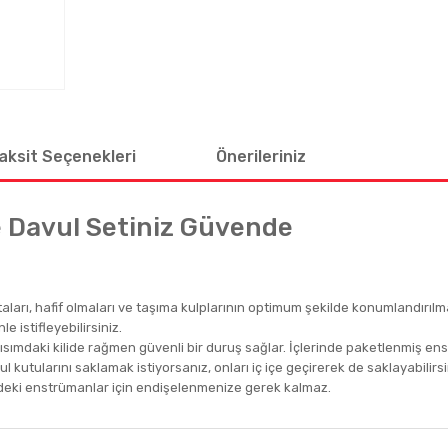
aksit Seçenekleri
Önerileriniz
e Davul Setiniz Güvende
ları, hafif olmaları ve taşıma kulplarının optimum şekilde konumlandırılmas
e istifleyebilirsiniz.
lt kısımdaki kilide rağmen güvenli bir duruş sağlar. İçlerinde paketlenmiş e
vul kutularını saklamak istiyorsanız, onları iç içe geçirerek de saklayabilirs
deki enstrümanlar için endişelenmenize gerek kalmaz.
 diğer konularda yetersiz gördüğünüz noktaları öneri formunu kullanarak tar
Bu ürüne ilk yorumu siz yapın!