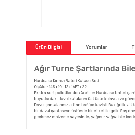
Ürün Bilgisi
Yorumlar
T
Ağır Turne Şartlarında Bil
Hardcase Kırmızı Bateri Kutusu Seti
Ölçüler: 14S+10+12+16FT+22
Ekstra sert polietilenden üretilen Hardcase bateri çanta
boyutlardaki davul kutularını üst üste kolayca ve güvenl
Davul çantalarımız alttan hafifçe kavisli. Bu eğrilik, a
bir davul çantasının üstünde bir etiket ile gelir. Boş da
geçirmez malzeme sayesinde, yağmur yağsa bile içeri
Bu ürünün fiyat bilgisi, resim, ürün açıklamalarında ve
Görüş ve önerileriniz için teşekkür ederiz.