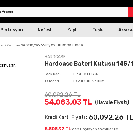
Perküsyon
Nefesli
Yaylı
Tuşlu
Akses
teri Kutusu 14S/10/12/16FT/22 HPROCKFUS3R
HARDCASE
Hardcase Bateri Kutusu 14S
Stok Kodu
HPROCKFUS3R
Kategori
Davul Kutu ve Kılıf
60.092,26 TL
54.083,03 TL
(Havale Fiyatı)
60.092,26 T
Kredi Kartı Fiyatı :
5.808,92 TL
'den Başlayan taksitler ile..