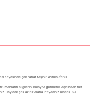
ı sayesinde çok rahat taşınır. Ayrıca, farklı
nstrümanların bilgilerini kolayca görmeniz açısından her
iniz. Böylece çok az bir alana ihtiyacınız olacak. Su
afımıza iletebilirsiniz.