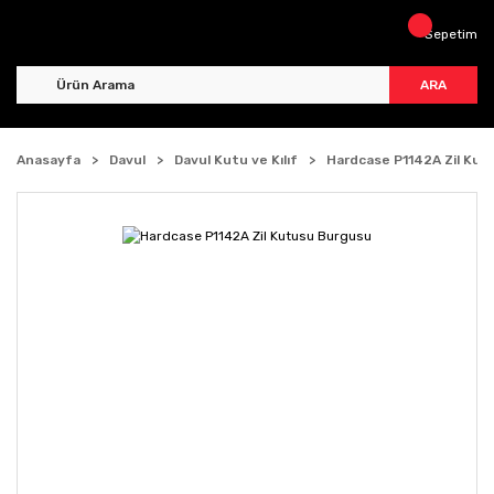
Sepetim
ARA
Anasayfa
Davul
Davul Kutu ve Kılıf
Hardcase P1142A Zil Kut