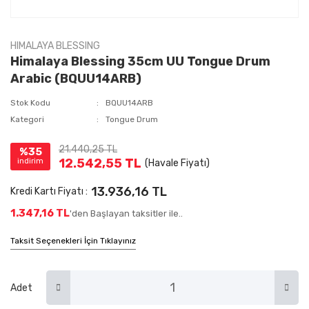
HIMALAYA BLESSING
Himalaya Blessing 35cm UU Tongue Drum
Arabic (BQUU14ARB)
Stok Kodu
BQUU14ARB
Kategori
Tongue Drum
21.440,25 TL
%35
12.542,55 TL
indirim
(Havale Fiyatı)
13.936,16 TL
Kredi Kartı Fiyatı :
1.347,16 TL
'den Başlayan taksitler ile..
Taksit Seçenekleri İçin Tıklayınız
Adet