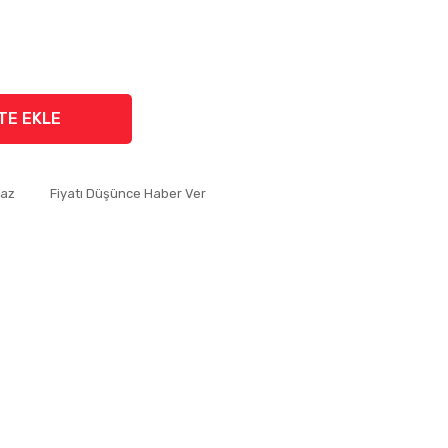
TE EKLE
Yaz
Fiyatı Düşünce Haber Ver