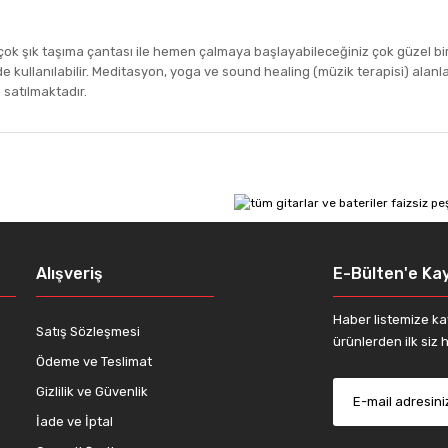
e çok şık taşıma çantası ile hemen çalmaya başlayabileceğiniz çok güzel bi
inde kullanılabilir. Meditasyon, yoga ve sound healing (müzik terapisi) ala
 satılmaktadır.
 diğer konularda yetersiz gördüğünüz noktaları öneri formunu kullanarak tar
Bu ürüne ilk yorumu siz yapın!
Yorum Yaz
Alışveriş
E-Bülten'e Kay
Haber listemize ka
Satış Sözleşmesi
ürünlerden ilk siz h
Ödeme ve Teslimat
Gizlilik ve Güvenlik
İade ve İptal
Gönder