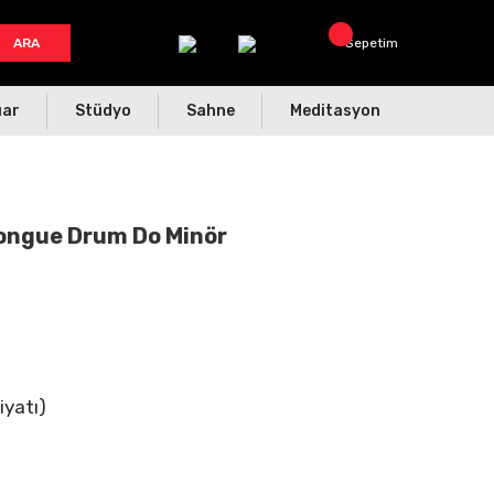
ARA
Sepetim
uar
Stüdyo
Sahne
Meditasyon
ongue Drum Do Minör
iyatı)