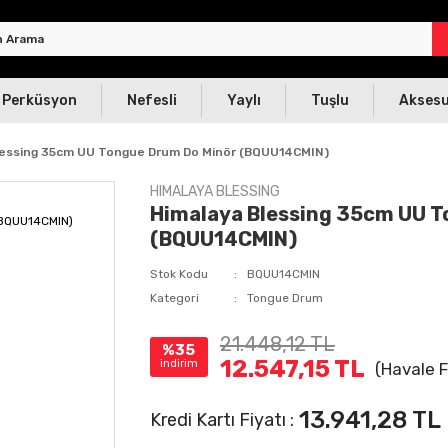
Perküsyon
Nefesli
Yaylı
Tuşlu
Akses
lessing 35cm UU Tongue Drum Do Minör (BQUU14CMIN)
HIMALAYA BLESSING
Himalaya Blessing 35cm UU T
(BQUU14CMIN)
Stok Kodu
BQUU14CMIN
Kategori
Tongue Drum
21.448,12 TL
%35
12.547,15 TL
indirim
(Havale F
13.941,28 TL
Kredi Kartı Fiyatı :