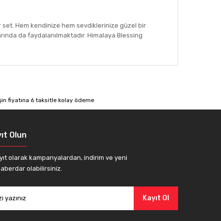
r set. Hem kendinize hem sevdiklerinize güzel bir
nlarında da faydalanılmaktadır. Himalaya Blessing
afımıza iletebilirsiniz.
ıt Olun
yıt olarak kampanyalardan, indirim ve yeni
aberdar olabilirsiniz.
Kayıt Ol