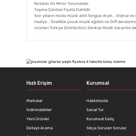
Notaları Do Minör Tonundadır.
Taşıma Çantası Fiyata Dahildir.
Son yılların moda müzik aleti tongue drum... Orijinal v
hediye... Özellikle çocuk müzik eğitimi ve Orff dersler
ürünleri Türkiye Distribütörü Senkop Müzik Garantisi ile
Bu ürünün fiyat bilgisi, resim, ürün açıklamalarında ve
Görüş ve önerileriniz için teşekkür ederiz.
Ürün resmi kalitesiz, bozuk veya görüntülenemiyor.
Ürün açıklamasında eksik bilgiler bulunuyor.
Ürün bilgilerinde hatalar bulunuyor.
Hızlı Erişim
Kurumsal
Ürün fiyatı diğer sitelerden daha pahalı.
Bu ürüne benzer farklı alternatifler olmalı.
Markalar
Hakkımızda
İndirimdekiler
Sanal Tur
Yeni Ürünler
Kurumsal Satış
Detaylı Arama
Sıkça Sorulan Sorular