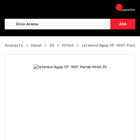
Sepetim
ARA
Anasayfa
Davul
Zil
Hi Hat
Istanbul Agop 13'' XIST Parlak 