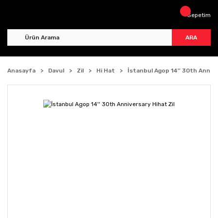
Sepetim
ARA
Anasayfa
Davul
Zil
Hi Hat
İstanbul Agop 14'' 30th Annive