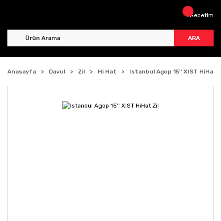
Sepetim
ARA
Anasayfa
Davul
Zil
Hi Hat
Istanbul Agop 15'' XIST HiHat Z