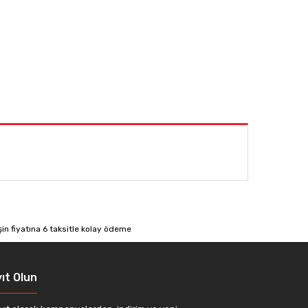
afımıza iletebilirsiniz.
ıt Olun