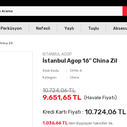
Perküsyon
Nefesli
Yaylı
Tuşlu
Akses
hina Zil
ISTANBUL AGOP
İstanbul Agop 16'' China Zil
Stok Kodu
CH16-A
Kategori
China
10.724,06 TL
9.651,65 TL
(Havale Fiyatı)
10.724,06 TL
Kredi Kartı Fiyatı :
1.036,66 TL
'den Başlayan taksitler ile..