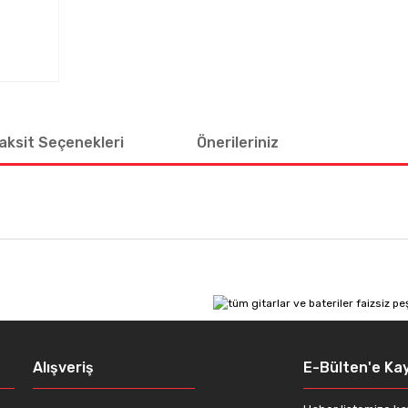
aksit Seçenekleri
Önerileriniz
 diğer konularda yetersiz gördüğünüz noktaları öneri formunu kullanarak tar
Bu ürüne ilk yorumu siz yapın!
Yorum Yaz
Alışveriş
E-Bülten'e Kay