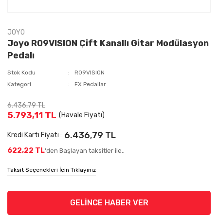
JOYO
Joyo R09VISION Çift Kanallı Gitar Modülasyon
Pedalı
Stok Kodu
R09VISION
Kategori
FX Pedallar
6.436,79 TL
5.793,11 TL
(Havale Fiyatı)
6.436,79 TL
Kredi Kartı Fiyatı :
622,22 TL
'den Başlayan taksitler ile..
Taksit Seçenekleri İçin Tıklayınız
GELİNCE HABER VER