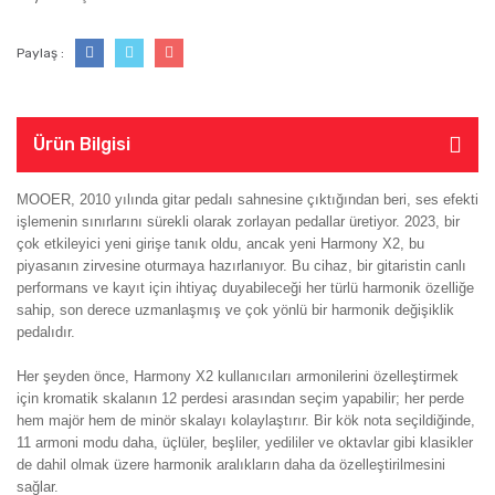
Paylaş :
Ürün Bilgisi
MOOER, 2010 yılında gitar pedalı sahnesine çıktığından beri, ses efekti
işlemenin sınırlarını sürekli olarak zorlayan pedallar üretiyor. 2023, bir
çok etkileyici yeni girişe tanık oldu, ancak yeni Harmony X2, bu
piyasanın zirvesine oturmaya hazırlanıyor. Bu cihaz, bir gitaristin canlı
performans ve kayıt için ihtiyaç duyabileceği her türlü harmonik özelliğe
sahip, son derece uzmanlaşmış ve çok yönlü bir harmonik değişiklik
pedalıdır.
Her şeyden önce, Harmony X2 kullanıcıları armonilerini özelleştirmek
için kromatik skalanın 12 perdesi arasından seçim yapabilir; her perde
hem majör hem de minör skalayı kolaylaştırır. Bir kök nota seçildiğinde,
11 armoni modu daha, üçlüler, beşliler, yedililer ve oktavlar gibi klasikler
de dahil olmak üzere harmonik aralıkların daha da özelleştirilmesini
sağlar.