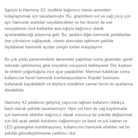
İlginçtir ki Harmony X2, özellikle bağımsız stereo armonileri
kolaylaştırmak için tasarlanmıştır. Bu, gitaristlerin sol ve sağ çıkış için
ayrı harmonik aralıkları seçebilecekleri ve her ikisinin de ses
seviyelerinin özel kadranlar aracılığıyla bağımsız olarak
ayarlanabileceği anlamına gelir. Bu, pedalın diğer harmonik pedallardan
öne çıkmasını sağlayarak, stereo alanından optimum şekilde
faydalanan harmonik açıdan zengin tonları kolaylaştırır.
Bu çok yönlü parametrelerle denemeler yaptıktan sonra gitaristler, genel
miksteki işlenmemiş gitar sinyalinin seviyesini belirleyerek 'Dry' kadranı
ile efektin yoğunluğuna ince ayar yapabilirler. Memnun kaldıktan sonra
kullanıcılar favori harmonik kombinasyonlarını 'Kaydet' butonunu
kullanarak kaydedebilir ve böylece istedikleri zaman favori ön ayarlarına
dönebilirler.
Harmony X2 pedalının gelişmiş yapısına rağmen kullanımı oldukça
basit olacak şekilde tasarlanmıştır. Hem sol hem de sağ kaydırmalar
için harmonik efektleri bağımsız olarak sorunsuz bir şekilde değiştirmek
için ikili ayak pedalı kurulumu sağlanmıştır ve basit ve şık kadran ve
LED göstergeleri kombinasyonu, kullanıcının harmonik efektleri net bir
şekilde görselleştirmesine yardımcı olur.