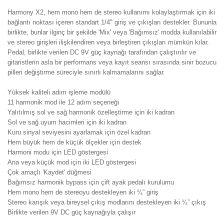
Harmony X2, hem mono hem de stereo kullanımı kolaylaştırmak için iki
bağlantı noktası içeren standart 1/4" giriş ve çıkışları destekler. Bununla
birlikte, bunlar ilginç bir şekilde 'Mix' veya 'Bağımsız' modda kullanılabilir
ve stereo girişleri ilişkilendiren veya birleştiren çıkışları mümkün kılar.
Pedal, birlikte verilen DC 9V güç kaynağı tarafından çalıştırılır ve
gitaristlerin asla bir performans veya kayıt seansı sırasında sinir bozucu
pilleri değiştirme süreciyle sınırlı kalmamalarını sağlar.
Yüksek kaliteli adım işleme modülü
11 harmonik mod ile 12 adım seçeneği
Yalıtılmış sol ve sağ harmonik özelleştirme için iki kadran
Sol ve sağ uyum hacimleri için iki kadran
Kuru sinyal seviyesini ayarlamak için özel kadran
Hem büyük hem de küçük ölçekler için destek
Harmoni modu için LED göstergesi
Ana veya küçük mod için iki LED göstergesi
Çok amaçlı 'Kaydet' düğmesi
Bağımsız harmonik bypass için çift ayak pedalı kurulumu
Hem mono hem de stereoyu destekleyen iki ¼” giriş
Stereo karışık veya bireysel çıkış modlarını destekleyen iki ¼” çıkış
Birlikte verilen 9V DC güç kaynağıyla çalışır