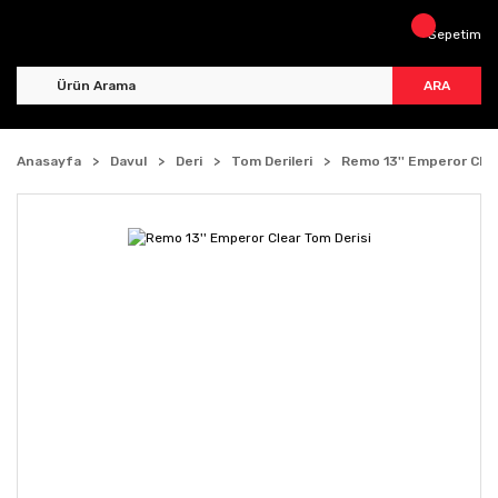
Sepetim
ARA
Anasayfa
Davul
Deri
Tom Derileri
Remo 13'' Emperor Clea