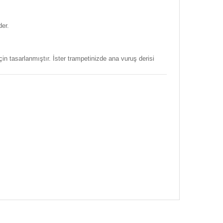
der.
n tasarlanmıştır. İster trampetinizde ana vuruş derisi
afımıza iletebilirsiniz.