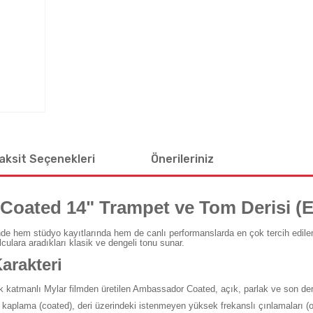
aksit Seçenekleri
Önerileriniz
oated 14" Trampet ve Tom Derisi (
de hem stüdyo kayıtlarında hem de canlı performanslarda en çok tercih edilen d
lculara aradıkları klasik ve dengeli tonu sunar.
arakteri
ek katmanlı Mylar filmden üretilen Ambassador Coated, açık, parlak ve son dere
kaplama (coated), deri üzerindeki istenmeyen yüksek frekanslı çınlamaları (ov