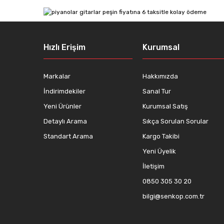
Ürün resmi kalitesiz, bozuk veya görüntülenemiyor.
Ürün açıklamasında eksik bilgiler bulunuyor.
Ürün bilgilerinde hatalar bulunuyor.
Hızlı Erişim
Kurumsal
Ürün fiyatı diğer sitelerden daha pahalı.
Bu ürüne benzer farklı alternatifler olmalı.
Markalar
Hakkımızda
İndirimdekiler
Sanal Tur
Yeni Ürünler
Kurumsal Satış
Detaylı Arama
Sıkça Sorulan Sorular
Standart Arama
Kargo Takibi
Yeni Üyelik
İletişim
0850 305 30 20
bilgi@senkop.com.tr