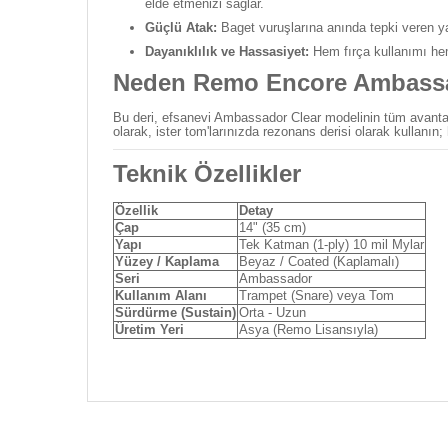
elde etmenizi sağlar.
Güçlü Atak:
Baget vuruşlarına anında tepki veren yap
Dayanıklılık ve Hassasiyet:
Hem fırça kullanımı hem
Neden Remo Encore Ambassa
Bu deri, efsanevi Ambassador Clear modelinin tüm avantajl
olarak, ister tom'larınızda rezonans derisi olarak kullanın
Teknik Özellikler
Özellik
Detay
Çap
14" (35 cm)
Yapı
Tek Katman (1-ply) 10 mil Mylar
Yüzey / Kaplama
Beyaz / Coated (Kaplamalı)
Seri
Ambassador
Kullanım Alanı
Trampet (Snare) veya Tom
Sürdürme (Sustain)
Orta - Uzun
Üretim Yeri
Asya (Remo Lisansıyla)
Bu ürünün fiyat bilgisi, resim, ürün açıklamalarında ve
Görüş ve önerileriniz için teşekkür ederiz.