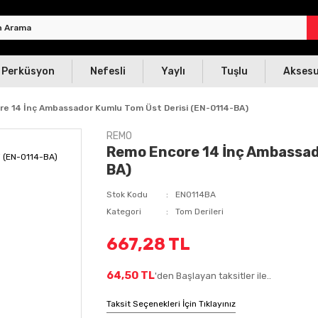
Perküsyon
Nefesli
Yaylı
Tuşlu
Akses
e 14 İnç Ambassador Kumlu Tom Üst Derisi (EN-0114-BA)
REMO
Remo Encore 14 İnç Ambassad
BA)
Stok Kodu
EN0114BA
Kategori
Tom Derileri
667,28 TL
64,50 TL
'den Başlayan taksitler ile..
Taksit Seçenekleri İçin Tıklayınız