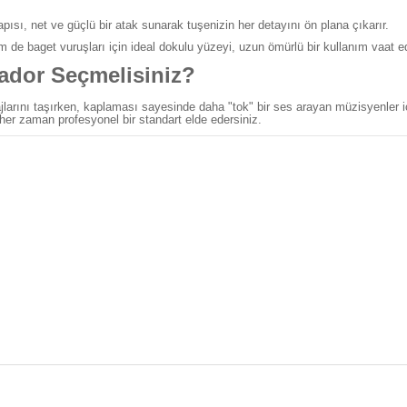
ısı, net ve güçlü bir atak sunarak tuşenizin her detayını ön plana çıkarır.
 de baget vuruşları için ideal dokulu yüzeyi, uzun ömürlü bir kullanım vaat e
dor Seçmelisiniz?
arını taşırken, kaplaması sayesinde daha "tok" bir ses arayan müzisyenler içi
; her zaman profesyonel bir standart elde edersiniz.
 diğer konularda yetersiz gördüğünüz noktaları öneri formunu kullanarak tar
Bu ürüne ilk yorumu siz yapın!