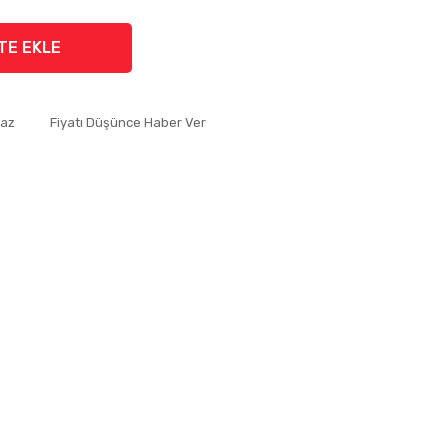
TE EKLE
Yaz
Fiyatı Düşünce Haber Ver