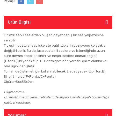
Paylaş :
Ürün Bilgisi
TRS210 farklı seslerden oluşan gayet geniş bir ses yelpazesine
sahiptir.
Titreşim dostu ahşap iskelete bağlı tüplerin pozisyonu kolaylıkla
değiştirilebilir. Bu da, kısa sustainli seslere ve istendiğinde uzun
süre devam edebilen sihirli ve neşeli seslere olanak sağlar.
(E tonlu) iki yedek tüp, C-Penta gamında yaratıcı çalım alanını ve
olasılığını genişletir.
Tonları değiştirmek için kullanılabilecek 2 adet yedek tüp (ton:E)
Bir çift malet (F-Penta/C-Penta)
Ölçüler:56x53x9cm
Bilgilendirme:
Bu enstrümanın yeni üretimlerinde ahşap kısımlar
siyah boyalı değil
natürel renktedir.
Yorumlar