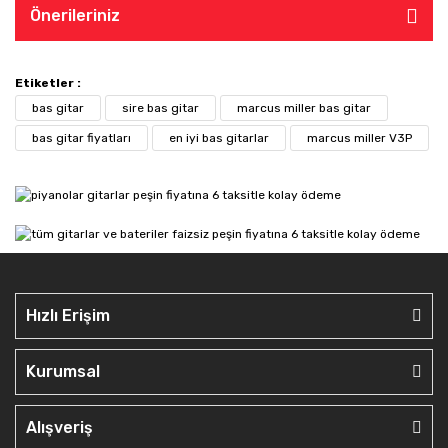
Önerileriniz
Etiketler :
bas gitar
sire bas gitar
marcus miller bas gitar
bas gitar fiyatları
en iyi bas gitarlar
marcus miller V3P
Hızlı Erişim
Kurumsal
Alışveriş