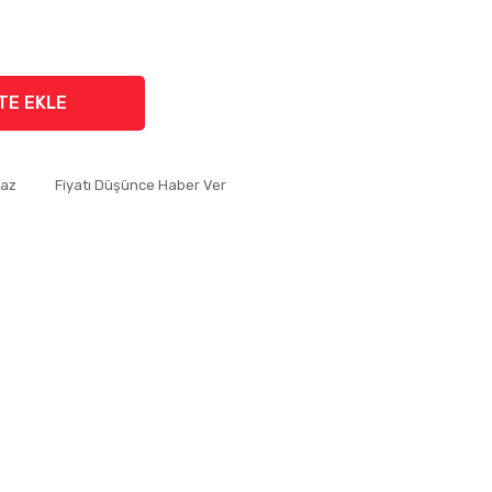
TE EKLE
Yaz
Fiyatı Düşünce Haber Ver