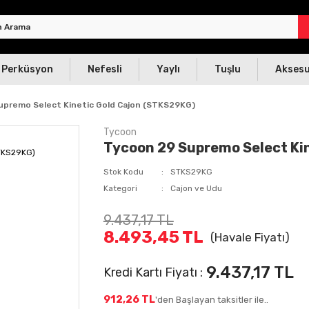
Perküsyon
Nefesli
Yaylı
Tuşlu
Akses
upremo Select Kinetic Gold Cajon (STKS29KG)
Tycoon
Tycoon 29 Supremo Select Ki
Stok Kodu
STKS29KG
Kategori
Cajon ve Udu
9.437,17 TL
8.493,45 TL
(Havale Fiyatı)
9.437,17 TL
Kredi Kartı Fiyatı :
912,26 TL
'den Başlayan taksitler ile..