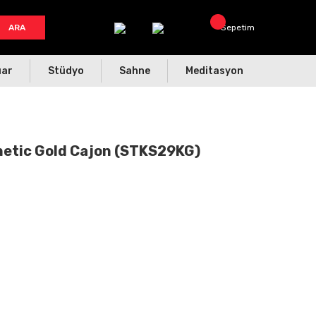
ARA
Sepetim
uar
Stüdyo
Sahne
Meditasyon
netic Gold Cajon (STKS29KG)