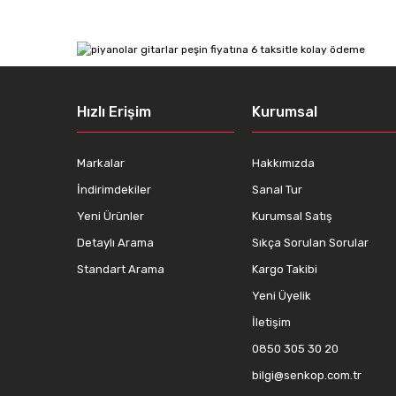
Ürün resmi kalitesiz, bozuk veya görüntülenemiyor.
Ürün açıklamasında eksik bilgiler bulunuyor.
Ürün bilgilerinde hatalar bulunuyor.
Hızlı Erişim
Kurumsal
Ürün fiyatı diğer sitelerden daha pahalı.
Bu ürüne benzer farklı alternatifler olmalı.
Markalar
Hakkımızda
İndirimdekiler
Sanal Tur
Yeni Ürünler
Kurumsal Satış
Detaylı Arama
Sıkça Sorulan Sorular
Standart Arama
Kargo Takibi
Yeni Üyelik
İletişim
0850 305 30 20
bilgi@senkop.com.tr