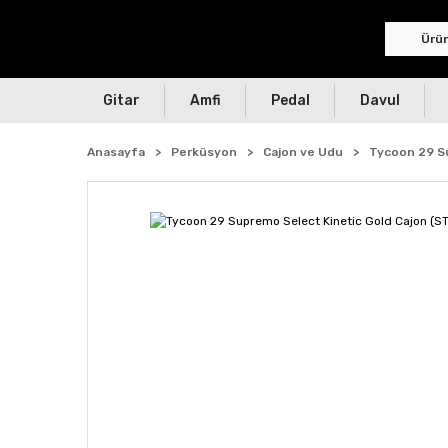
Gitar
Amfi
Pedal
Davul
Anasayfa
Perküsyon
Cajon ve Udu
Tycoon 29 S