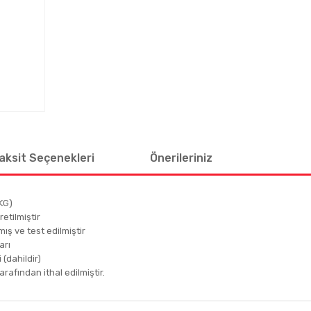
aksit Seçenekleri
Önerileriniz
KG)
etilmiştir
mış ve test edilmiştir
arı
 (dahildir)
afından ithal edilmiştir.
 diğer konularda yetersiz gördüğünüz noktaları öneri formunu kullanarak tar
Bu ürüne ilk yorumu siz yapın!