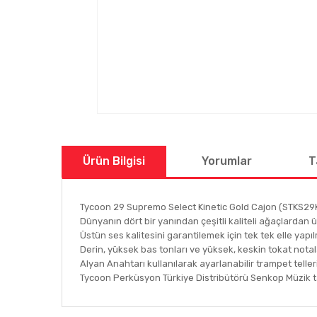
Ürün Bilgisi
Yorumlar
T
Tycoon 29 Supremo Select Kinetic Gold Cajon (STKS29
Dünyanın dört bir yanından çeşitli kaliteli ağaçlardan ür
Üstün ses kalitesini garantilemek için tek tek elle yapıl
Derin, yüksek bas tonları ve yüksek, keskin tokat notal
Alyan Anahtarı kullanılarak ayarlanabilir trampet telleri
Tycoon Perküsyon Türkiye Distribütörü Senkop Müzik tar
Bu ürünün fiyat bilgisi, resim, ürün açıklamalarında ve
Görüş ve önerileriniz için teşekkür ederiz.