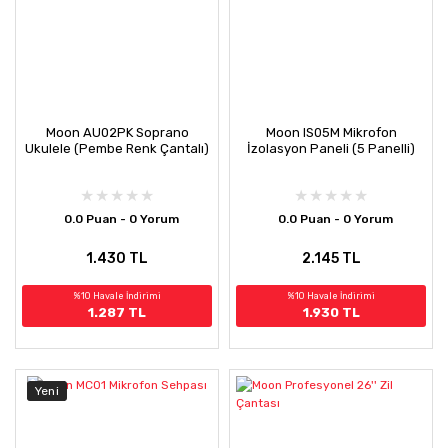
Moon AU02PK Soprano
Moon IS05M Mikrofon
Ukulele (Pembe Renk Çantalı)
İzolasyon Paneli (5 Panelli)
0.0 Puan - 0 Yorum
0.0 Puan - 0 Yorum
1.430 TL
2.145 TL
%10 Havale İndirimi
%10 Havale İndirimi
1.287 TL
1.930 TL
Yeni