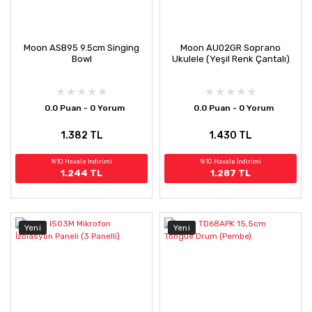
Moon ASB95 9.5cm Singing
Moon AU02GR Soprano
Bowl
Ukulele (Yeşil Renk Çantalı)
0.0 Puan - 0 Yorum
0.0 Puan - 0 Yorum
1.382 TL
1.430 TL
%10 Havale İndirimi
%10 Havale İndirimi
1.244 TL
1.287 TL
Yeni
Yeni