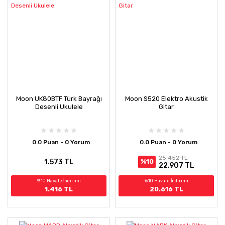
Moon UK80BTF Türk Bayrağı
Moon S520 Elektro Akustik
Desenli Ukulele
Gitar
0.0 Puan - 0 Yorum
0.0 Puan - 0 Yorum
25.452 TL
1.573 TL
%10
22.907 TL
%10 Havale İndirimi
%10 Havale İndirimi
1.416 TL
20.616 TL