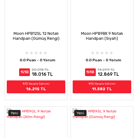
Moon HPB12SL 12 Notalı
Moon HPB9BK 9 Notalı
Handpan (Gümüş Rengi)
Handpan (Siyah)
0.0 Puan - 0 Yorum
0.0 Puan - 0 Yorum
20.018 TL
14.299 TL
%10
%10
18.016 TL
12.869 TL
%10 Havale İndirimi
%10 Havale İndirimi
16.215 TL
11.582 TL
Yeni
Yeni