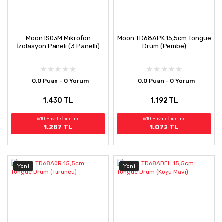
Moon IS03M Mikrofon
Moon TD68APK 15,5cm Tongue
İzolasyon Paneli (3 Panelli)
Drum (Pembe)
0.0 Puan - 0 Yorum
0.0 Puan - 0 Yorum
1.430 TL
1.192 TL
%10 Havale İndirimi
%10 Havale İndirimi
1.287 TL
1.072 TL
Yeni
Yeni