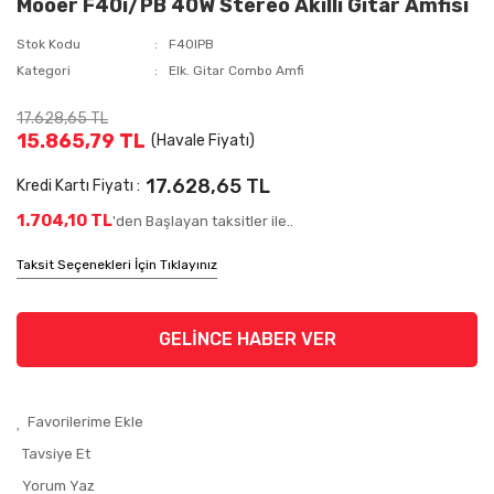
Mooer F40i/PB 40W Stereo Akıllı Gitar Amfisi
Stok Kodu
F40IPB
Kategori
Elk. Gitar Combo Amfi
17.628,65 TL
15.865,79 TL
(Havale Fiyatı)
17.628,65 TL
Kredi Kartı Fiyatı :
1.704,10 TL
'den Başlayan taksitler ile..
Taksit Seçenekleri İçin Tıklayınız
GELİNCE HABER VER
Tavsiye Et
Yorum Yaz