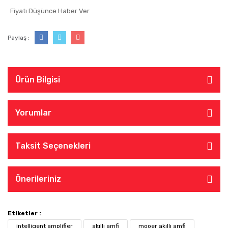
Fiyatı Düşünce Haber Ver
Paylaş :
Ürün Bilgisi
Yorumlar
Taksit Seçenekleri
Önerileriniz
Etiketler :
intelligent amplifier
akıllı amfi
mooer akıllı amfi