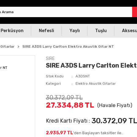
Perküsyon
Nefesli
Yaylı
Tuşlu
Akses
Gitarlar
SIRE A3DS Larry Carlton Elektro Akustik Gitar NT
SIRE
SIRE A3DS Larry Carlton Elekt
Stok Kodu
A3DSNT
Kategori
Elektro Akustik Gitarlar
30.372,09 TL
27.334,88 TL
(Havale Fiyatı)
30.372,09 T
Kredi Kartı Fiyatı :
2.935,97 TL
'den Başlayan taksitler ile..