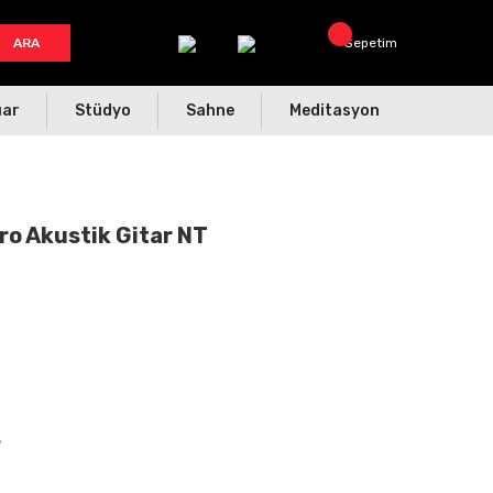
ARA
Sepetim
uar
Stüdyo
Sahne
Meditasyon
ro Akustik Gitar NT
L