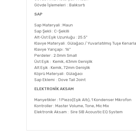
Gövde İşlemeleri : Balıksırtı
SAP
Sap Materyali : Maun
Sap Şekli : C-Şekilli
Alt-Üst Eşik Uzunluğu : 25.5"
Klavye Materyali : Gülağacı / Yuvarlatılmış Tuşe Kenarla
Klavye Yarıçapı : 16"
Perdeler : 2.0mm Small
Üst Eşik : Kemik, 43mm Genişlik
Alt Eşik : Kemik, 72mm Genişlik
Köprü Materyali : Gülağacı
Sap Eklemi : Dove Tail Joint
ELEKTRONİK AKSAM
Manyetikler : 1 Piezo(Eşik Altı), 1 Kondenser Mikrofon
Kontroller : Master Volume, Tone, Mic Mix
Elektronik Aksam : Sire SIB Acoustic EQ System
Bu ürünün fiyat bilgisi, resim, ürün açıklamalarında ve
Görüş ve önerileriniz için teşekkür ederiz.