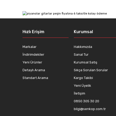
Ürün resmi kalitesiz, bozuk veya görüntülenemiyor.
Ürün açıklamasında eksik bilgiler bulunuyor.
Ürün bilgilerinde hatalar bulunuyor.
Hızlı Erişim
Kurumsal
Ürün fiyatı diğer sitelerden daha pahalı.
Bu ürüne benzer farklı alternatifler olmalı.
Markalar
Hakkımızda
İndirimdekiler
Sanal Tur
Yeni Ürünler
Kurumsal Satış
Detaylı Arama
Sıkça Sorulan Sorular
Standart Arama
Kargo Takibi
Yeni Üyelik
İletişim
0850 305 30 20
bilgi@senkop.com.tr