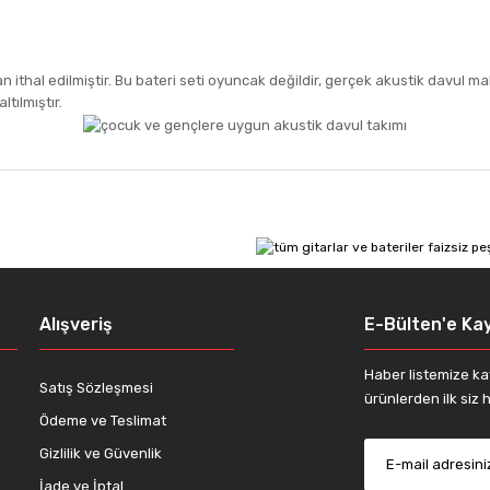
thal edilmiştir. Bu bateri seti oyuncak değildir, gerçek akustik davul mal
tılmıştır.
 diğer konularda yetersiz gördüğünüz noktaları öneri formunu kullanarak tar
Bu ürüne ilk yorumu siz yapın!
Yorum Yaz
Alışveriş
E-Bülten'e Kay
Haber listemize ka
Satış Sözleşmesi
ürünlerden ilk siz h
Ödeme ve Teslimat
Gizlilik ve Güvenlik
İade ve İptal