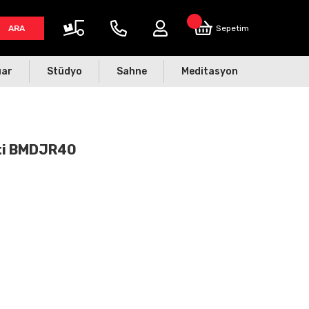
ARA
Sepetim
uar
Stüdyo
Sahne
Meditasyon
eti BMDJR40