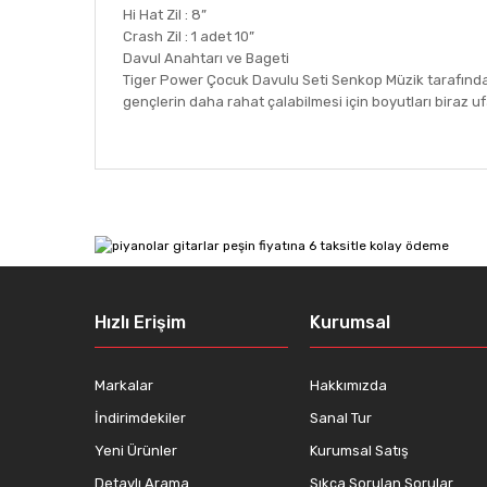
Hi Hat Zil : 8”
Crash Zil : 1 adet 10”
Davul Anahtarı ve Bageti
Tiger Power Çocuk Davulu Seti Senkop Müzik tarafından i
gençlerin daha rahat çalabilmesi için boyutları biraz ufal
Bu ürünün fiyat bilgisi, resim, ürün açıklamalarında ve
Görüş ve önerileriniz için teşekkür ederiz.
Ürün resmi kalitesiz, bozuk veya görüntülenemiyor.
Ürün açıklamasında eksik bilgiler bulunuyor.
Ürün bilgilerinde hatalar bulunuyor.
Hızlı Erişim
Kurumsal
Ürün fiyatı diğer sitelerden daha pahalı.
Bu ürüne benzer farklı alternatifler olmalı.
Markalar
Hakkımızda
İndirimdekiler
Sanal Tur
Yeni Ürünler
Kurumsal Satış
Detaylı Arama
Sıkça Sorulan Sorular