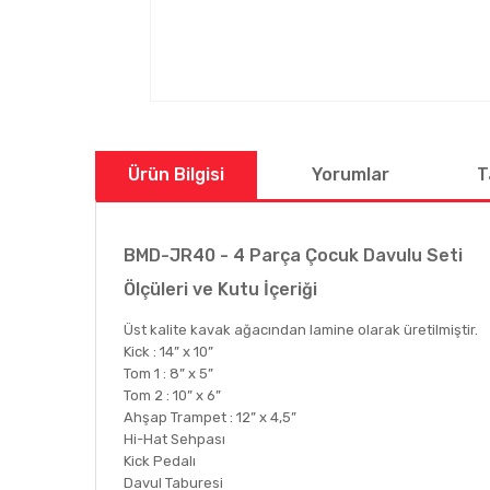
Ürün Bilgisi
Yorumlar
T
BMD-JR40 - 4 Parça Çocuk Davulu Seti
Ölçüleri ve Kutu İçeriği
Üst kalite kavak ağacından lamine olarak üretilmiştir.
Kick : 14” x 10”
Tom 1 : 8” x 5”
Tom 2 : 10” x 6”
Ahşap Trampet : 12” x 4,5”
Hi-Hat Sehpası
Kick Pedalı
Davul Taburesi