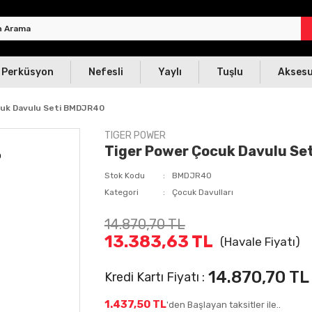
Perküsyon
Nefesli
Yaylı
Tuşlu
Akses
cuk Davulu Seti BMDJR40
TIGER POWER
Tiger Power Çocuk Davulu S
Stok Kodu
BMDJR40
Kategori
Çocuk Davulları
14.870,70 TL
13.383,63 TL
(Havale Fiyatı)
14.870,70 TL
Kredi Kartı Fiyatı :
1.437,50 TL
'den Başlayan taksitler ile..