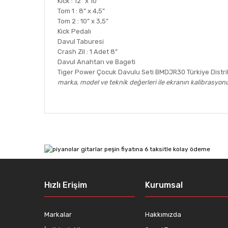
Kick : 12” x 10”
Tom 1 : 8” x 4,5”
Tom 2 : 10” x 3,5”
Kick Pedalı
Davul Taburesi
Crash Zil : 1 Adet 8”
Davul Anahtarı ve Bageti
Tiger Power Çocuk Davulu Seti BMDJR30 Türkiye Distrib
marka, model ve teknik değerleri ile ekranın kalibrasyonun
Bu ürünün fiyat bilgisi, resim, ürün açıklamalarında ve
Görüş ve önerileriniz için teşekkür ederiz.
Ürün resmi kalitesiz, bozuk veya görüntülenemiyor.
Ürün açıklamasında eksik bilgiler bulunuyor.
Ürün bilgilerinde hatalar bulunuyor.
Hızlı Erişim
Kurumsal
Ürün fiyatı diğer sitelerden daha pahalı.
Bu ürüne benzer farklı alternatifler olmalı.
Markalar
Hakkımızda