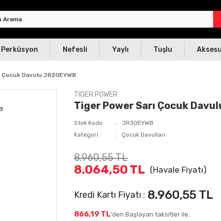
Perküsyon
Nefesli
Yaylı
Tuşlu
Akses
rı Çocuk Davulu JR30EYWB
TIGER POWER
Tiger Power Sarı Çocuk Dav
Stok Kodu
JR30EYWB
Kategori
Çocuk Davulları
8.960,55 TL
8.064,50 TL
(Havale Fiyatı)
8.960,55 TL
Kredi Kartı Fiyatı :
866,19 TL
'den Başlayan taksitler ile..