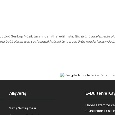
ütörü Senkop Müzik tarafından ithal edilmiştir.
(Bu ürünü incelemekte old
a bağlı olarak web sayfasındaki görsel ile gerçek ürün renkleri arasında bir m
 diğer konularda yetersiz gördüğünüz noktaları öneri formunu kullanarak tar
Bu ürüne ilk yorumu siz yapın!
Yorum Yaz
Alışveriş
E-Bülten'e Kay
Haber listemize ka
Satış Sözleşmesi
ürünlerden ilk siz h