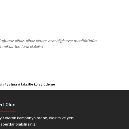
uğunuz cihaz, cihaz ekranı veya bilgisayar monitörünün
iktar ton farkı olabilir.)
afımıza iletebilirsiniz.
ıt Olun
yıt olarak kampanyalardan, indirim ve yeni
aberdar olabilirsiniz.