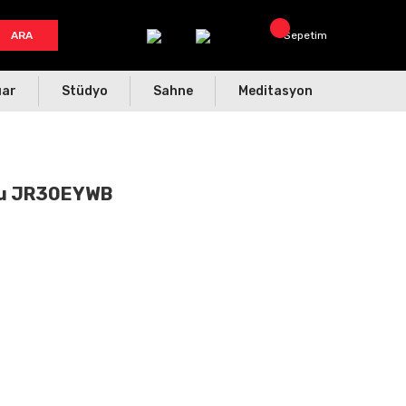
ARA
Sepetim
uar
Stüdyo
Sahne
Meditasyon
ulu JR30EYWB