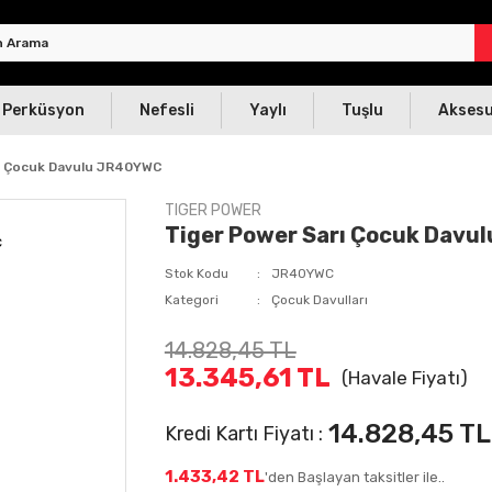
Perküsyon
Nefesli
Yaylı
Tuşlu
Akses
rı Çocuk Davulu JR40YWC
TIGER POWER
Tiger Power Sarı Çocuk Dav
Stok Kodu
JR40YWC
Kategori
Çocuk Davulları
14.828,45 TL
13.345,61 TL
(Havale Fiyatı)
14.828,45 TL
Kredi Kartı Fiyatı :
1.433,42 TL
'den Başlayan taksitler ile..