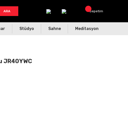
ARA
Sepetim
uar
Stüdyo
Sahne
Meditasyon
ulu JR40YWC