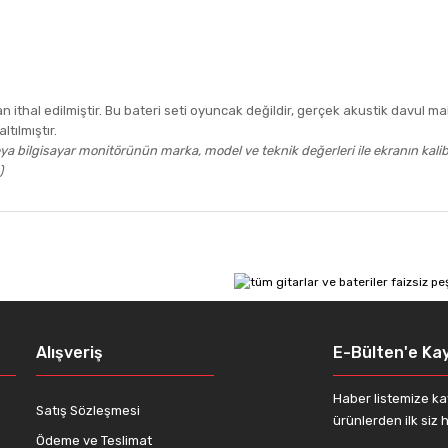
thal edilmiştir. Bu bateri seti oyuncak değildir, gerçek akustik davul mal
tılmıştır.
a bilgisayar monitörünün marka, model ve teknik değerleri ile ekranın kali
)
 diğer konularda yetersiz gördüğünüz noktaları öneri formunu kullanarak tar
Bu ürüne ilk yorumu siz yapın!
Yorum Yaz
Alışveriş
E-Bülten'e Kay
Haber listemize ka
Satış Sözleşmesi
ürünlerden ilk siz h
Ödeme ve Teslimat