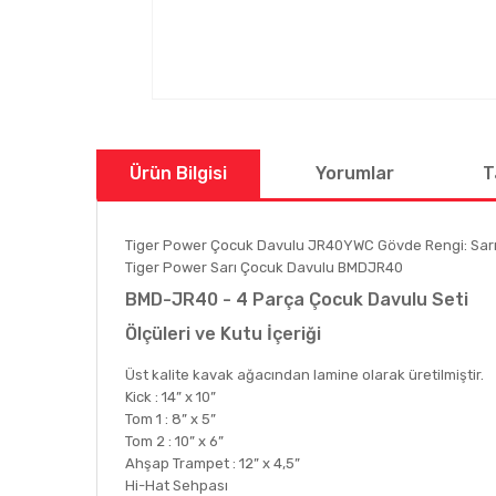
Ürün Bilgisi
Yorumlar
T
Tiger Power Çocuk Davulu JR40YWC Gövde Rengi: Sarı
Tiger Power Sarı Çocuk Davulu BMDJR40
BMD-JR40 - 4 Parça Çocuk Davulu Seti
Ölçüleri ve Kutu İçeriği
Üst kalite kavak ağacından lamine olarak üretilmiştir.
Kick : 14” x 10”
Tom 1 : 8” x 5”
Tom 2 : 10” x 6”
Ahşap Trampet : 12” x 4,5”
Hi-Hat Sehpası