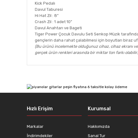
Kick Pedalı
Davul Taburesi
Hi Hat Zil : 8”
Crash Zil : 1 adet 10”
Davul Anahtarı ve Bageti
Tiger Power Çocuk Davulu Seti Senkop Müzik tarafından i
gençlerin daha rahat çalabilmesi için boyutları biraz ufal
(Bu ürünü incelemekte olduğunuz cihaz, cihaz ekranı vey
gerçek ürün renkleri arasında bir miktar ton farkı olabilir.
Bu ürünün fiyat bilgisi, resim, ürün açıklamalarında ve
Görüş ve önerileriniz için teşekkür ederiz.
Ürün resmi kalitesiz, bozuk veya görüntülenemiyor.
Ürün açıklamasında eksik bilgiler bulunuyor.
Ürün bilgilerinde hatalar bulunuyor.
Hızlı Erişim
Kurumsal
Ürün fiyatı diğer sitelerden daha pahalı.
Bu ürüne benzer farklı alternatifler olmalı.
Markalar
Hakkımızda
İndirimdekiler
Sanal Tur